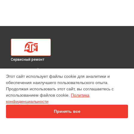
Сервисный ремонт
ВЫБЕРИ СВОЙ ГОРОД
Этот сайт использует файлы cookie для аналитики и
Ремонт тепловизионного прицела 640 2.525x ATN в
обеспечения наилучшего пользовательского опыта.
Краснодаре
Продолжая использовать этот сайт, вы соглашаетесь с
Ремонт тепловизионного прицела 640 2.525x ATN в
использованием файлов cookie.
Политика
Ростове-на-Дону
конфиденциальности
Ремонт тепловизионного прицела 640 2.525x ATN в
Нижнем
Новгороде
Принять все
Ремонт тепловизионного прицела 640 2.525x ATN в
Новосибирске
Ремонт тепловизионного прицела 640 2.525x ATN в
Челябинске